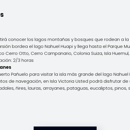
es
rmitirá conocer los lagos montañas y bosques que rodean a la
rsión bordea el lago Nahuel Huapi y llega hasta el Parque Mu
ico Cerro Otto, Cerro Campanario, Colonia Suiza, Isla Huemul, B
ación: 2/3 horas
yanes
uerto Pañuelo para visitar la isla más grande del lago Nahuel
os de navegación, en Isla Victoria Usted podrá disfrutar de s
adales, ñires, lauras, arrayanes, pataguas, eucaliptos, pinos,