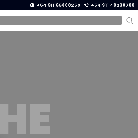
+54 911 65888250
+54 911 48238788
HE