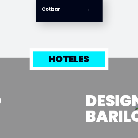
Cotizar
HOTELES
O
DESIG
BARIL