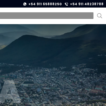
+54 911 65888250
+54 911 48238788
IA