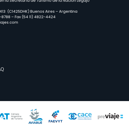
 en la Secretaría de Turismo de la Nación Legajo
2413 (C1425DHK) Buenos Aires – Argentina
3-8788 – Fax (54 11) 4822-4424
iajes.com
AQ