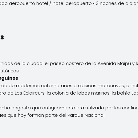
slado aeropuerto hotel / hotel aeropuerto • 3 noches de alo
es
enidas de la ciudad: el paseo costero de la Avenida Maipú y 
stóricas.
eguinos
ordo de modernos catamaranes o clásicas motonaves, e inclu
aro de Les Eclaireurs, la colonia de lobos marinos, la bahía Lap
ocha angosta que antiguamente era utilizado por los confin
es que hoy forman parte del Parque Nacional.