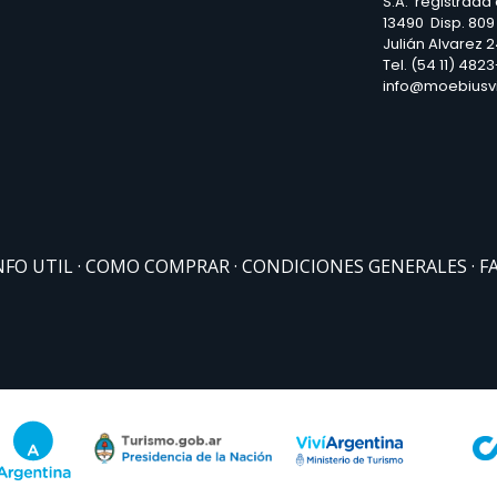
S.A. registrada
13490 Disp. 809
Julián Alvarez 
Tel. (54 11) 482
info@moebiusv
NFO UTIL
COMO COMPRAR
CONDICIONES GENERALES
F