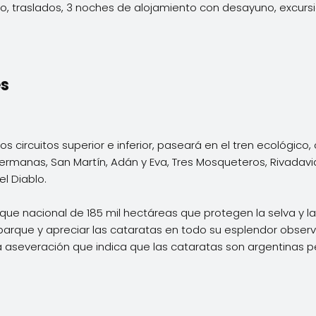
o, traslados, 3 noches de alojamiento con desayuno, excurs
es
s circuitos superior e inferior, paseará en el tren ecológico, 
Hermanas, San Martín, Adán y Eva, Tres Mosqueteros, Rivadavi
l Diablo.
que nacional de 185 mil hectáreas que protegen la selva y las
 parque y apreciar las cataratas en todo su esplendor obser
aseveración que indica que las cataratas son argentinas pero