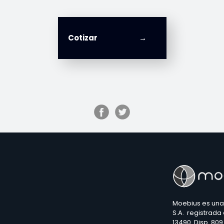
Cotizar
Moebius es una
S.A. registrada
13490 Disp. 809