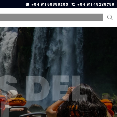
+54 911 65888250
+54 911 48238788
 DEL
Ú