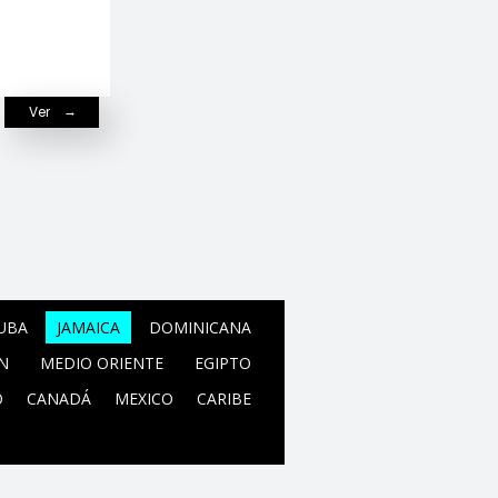
Ver
UBA
JAMAICA
DOMINICANA
N
MEDIO ORIENTE
EGIPTO
O
CANADÁ
MEXICO
CARIBE