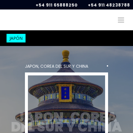
+54 911 65888250
+54 911 48238788
JAPÓN
JAPON, COREA DEL SUR Y CHINA
JAPON, COREA
DEL SUR Y CHINA