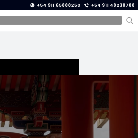
+54 911 65888250
+54 911 48238788