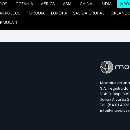
DOS
OCEANÍA
AFRICA
ASIA
CHINA
INDIA
JAPÓ
ARRUECOS
TURQUIA
EUROPA
SALIDA GRUPAL
ORLAND
RMULA 1
Moebius es una
S.A. registrada
13490 Disp. 809
Julián Alvarez 
Tel. (54 11) 482
info@moebiusv