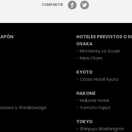
COMPARTIR
JAPÓN
HOTELES PREVISTOS O S
OSAKA
- Monterey La Souer
- New Otani
KYOTO
- Cross Hotel Kyoto
HAKONE
- Hakone Hotel
anazawa y Shirakawago
- Yumoto Fujiya
TOKYO
- Shinjuyu Washington