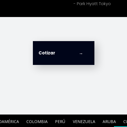
- Park Hyatt Tokyo
Cotizar
OAMÉRICA
COLOMBIA
PERÚ
VENEZUELA
ARUBA
C