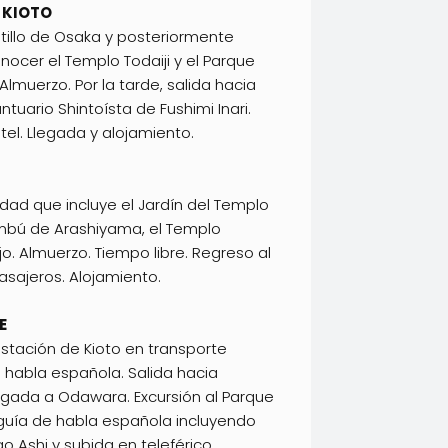
/ KIOTO
tillo de Osaka y posteriormente
nocer el Templo Todaiji y el Parque
Almuerzo. Por la tarde, salida hacia
antuario Shintoísta de Fushimi Inari.
el. Llegada y alojamiento.
udad que incluye el Jardín del Templo
ambú de Arashiyama, el Templo
Nijo. Almuerzo. Tiempo libre. Regreso al
asajeros. Alojamiento.
E
estación de Kioto en transporte
 habla española. Salida hacia
egada a Odawara. Excursión al Parque
guía de habla española incluyendo
o Ashi y subida en teleférico.